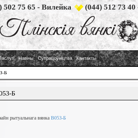
) 502 75 65 - Вилейка
(044) 512 73 40
Паслугi
Навiны
Супрацоўнiцтва
Кантакты
3-Б
053-Б
зайн
рытуальнага
вянка
В053-Б