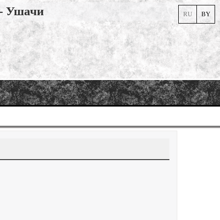
 - Ушачи
RU
BY