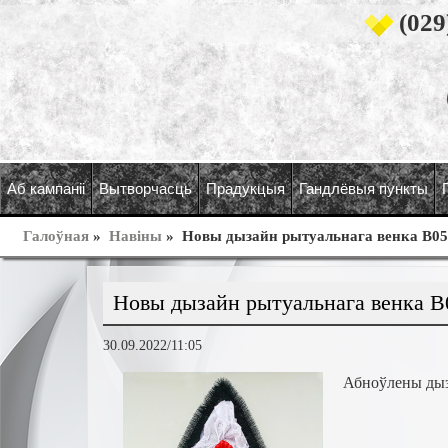
(029
Аб кампаніі
Вытворчасць
Прадукцыя
Гандлёвыя пункты
Галоўная
»
Навіны
»
Новы дызайн рытуальнага венка В05
Новы дызайн рытуальнага венка В
30.09.2022/11:05
А
бноўлены
ды