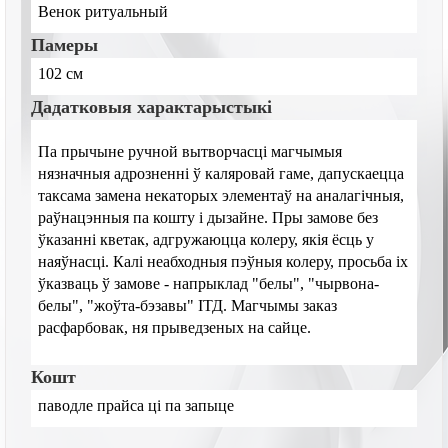
Венок ритуальный
Памеры
102 см
Дадатковыя характарыстыкі
Па прычыне ручной вытворчасці магчымыя
нязначныя адрозненні ў каляровай гаме, дапускаецца
таксама замена некаторых элементаў на аналагічныя,
раўнацэнныя па кошту і дызайне. Пры замове без
ўказанні кветак, адгружаюцца колеру, якія ёсць у
наяўнасці. Калі неабходныя пэўныя колеру, просьба іх
ўказваць ў замове - напрыклад "белы", "чырвона-
белы", "жоўта-бэзавы" ІТД. Магчымы заказ
расфарбовак, ня прыведзеных на сайце.
Кошт
паводле прайса ці па запыце