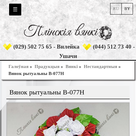
☰
RU
BY
(029) 502 75 65 - Вилейка
(044) 512 73 40 -
Ушачи
Галоўная
»
Прадукцыя
»
Вянкi
»
Нестандартныя
»
Вянок рытуальны В-077Н
Вянок рытуальны В-077Н