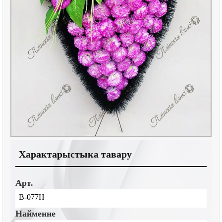
Характарыстыка тавару
Арт.
В-077Н
Найменне