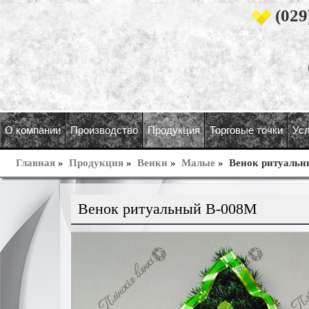
(029
О компании
Производство
Продукция
Торговые точки
Усл
Главная
»
Продукция
»
Венки
»
Малые
»
Венок ритуальн
Венок ритуальный В-008М