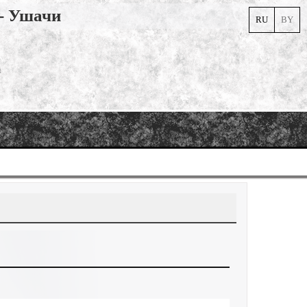
 - Ушачи
RU
BY